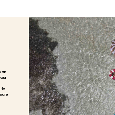
n on
pour
e de
endre