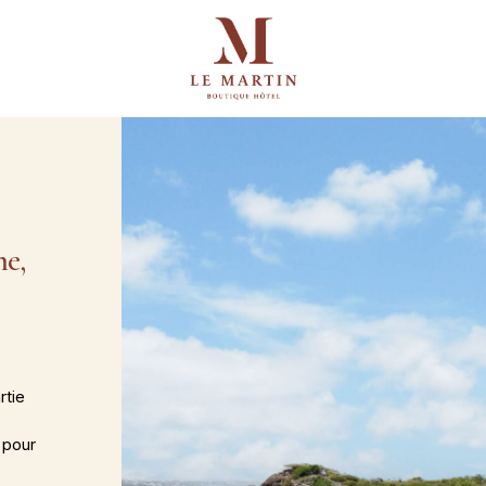
me,
rtie
r pour