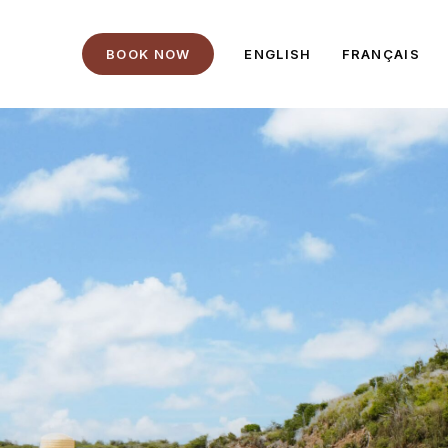
B
O
O
K
N
O
W
ENGLISH
FRANÇAIS