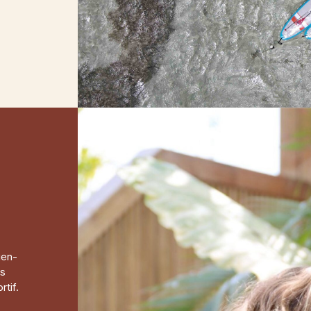
ien-
ns
tif.