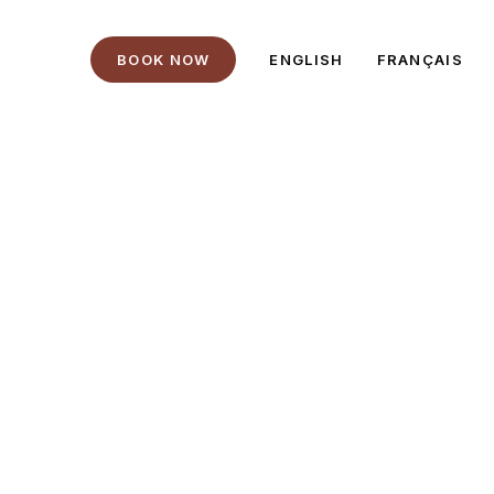
B
O
O
K
N
O
W
ENGLISH
FRANÇAIS