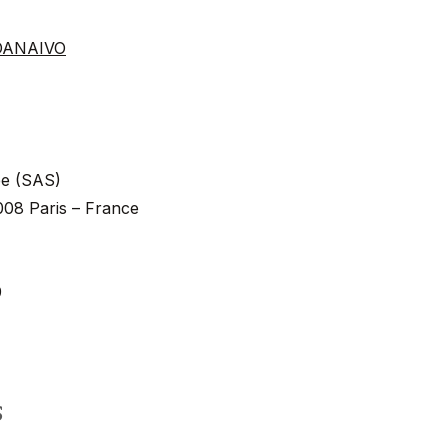
SOANAIVO
iée (SAS)
008 Paris – France
9
s