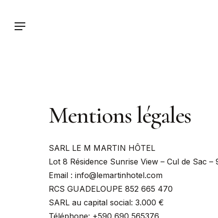
Skip
to
Menu
main
content
Mentions légales
SARL LE M MARTIN HÔTEL
Lot 8 Résidence Sunrise View – Cul de Sac – 
Email : info@lemartinhotel.com
RCS GUADELOUPE 852 665 470
SARL au capital social: 3.000 €
Téléphone:
+590 690 565376